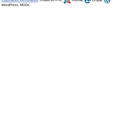
Exportación Diccionarios
, creado en PHP,
Joomla,
Drupal,
WordPress, MODx.