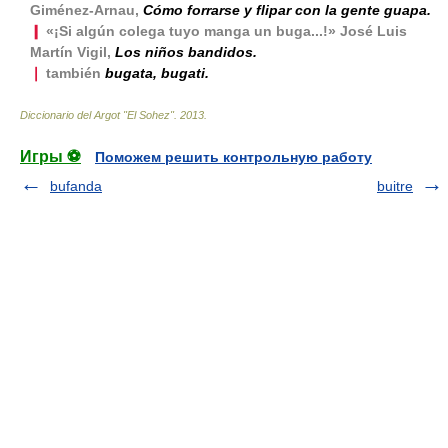
Giménez-Arnau,
Cómo forrarse y flipar con la gente guapa.
❙
«¡Si algún colega tuyo manga un buga...!» José Luis
Martín Vigil,
Los niños bandidos.
❘
también
bugata, bugati.
Diccionario del Argot "El Sohez"
.
2013
.
Игры ⚽
Поможем решить контрольную работу
bufanda
buitre