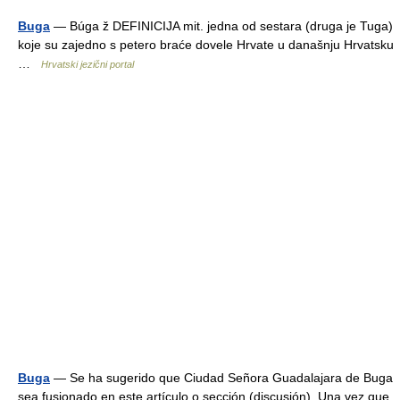
Buga
— Búga ž DEFINICIJA mit. jedna od sestara (druga je Tuga)
koje su zajedno s petero braće dovele Hrvate u današnju Hrvatsku
…
Hrvatski jezični portal
Buga
— Se ha sugerido que Ciudad Señora Guadalajara de Buga
sea fusionado en este artículo o sección (discusión). Una vez que