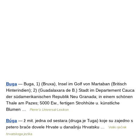
Buga
— Buga, 1) (Bruxa), Insel im Golf von Martaban (Britisch
Hinterindien); 2) (Guadalaxara de B.) Stadt im Departement Cauca
der südamerikanischen Republik Neu Granada; in einem schönen
Thale am Pazes; 5000 Ew., fertigen Strohhüte u. künstliche
Blumen …
Pierer's Universal-Lexikon
Búga
— ž mit. jedna od sestara (druga je Tuga) koje su zajedno s
petero braće dovele Hrvate u današnju Hrvatsku …
Veliki rječnik
hrvatskoga jezika