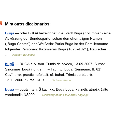
Mira otros diccionarios:
Buga
— oder BUGA bezeichnet: die Stadt Buga (Kolumbien) eine
Abkürzung der Bundesgartenschau den ehemaligen Namen
(„Buga Center“) des Weißeritz Parks Buga ist der Familienname
folgender Personen: Kazimieras Būga (1879–1924), litauischer…
…
Deutsch Wikipedia
bugă
— BÚGĂ s. v. taur. Trimis de siveco, 13.09.2007. Sursa:
Sinonime búgă ( gi), s.m. – Taur. tc. buga (Şeineanu, II, 61).
Cuvînt rar, practic nefolosit, cf. buhai. Trimis de blaurb,
12.11.2006. Sursa: DER …
Dicționar Român
buga
— bugà interj. Š kac, kic: Buga buga, katinėli, atnešk šalto
vandenėlio NS200 …
Dictionary of the Lithuanian Language