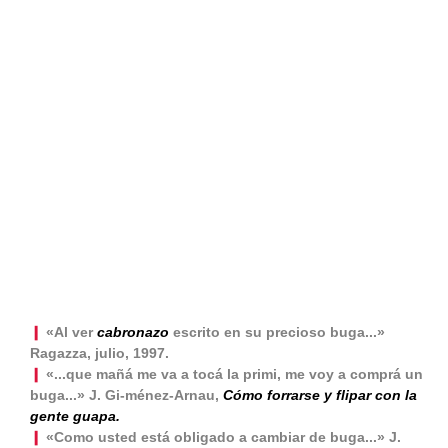
❙
«Al ver
cabronazo
escrito en su precioso buga...»
Ragazza, julio, 1997.
❙
«...que mañá me va a tocá la primi, me voy a comprá un
buga...» J. Gi-ménez-Arnau,
Cómo forrarse y flipar con la
gente guapa.
❙
«Como usted está obligado a cambiar de buga...» J.